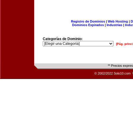
Registro de Dominios
|
Web Hosting
|
D
Dominios Expirados
|
Industrias
|
Indu
Categorías de Dominio:
[Pág. princi
** Precios expre
© 2002/2022 Solo10.com