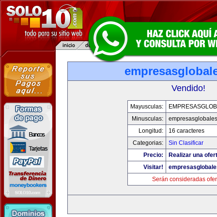
empresasglobal
Vendido!
Mayusculas:
EMPRESASGLOB
Minusculas:
empresasglobale
Longitud:
16 caracteres
Categorias:
Sin Clasificar
Precio:
Realizar una ofer
Visitar!
empresasglobale
Serán consideradas ofer