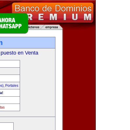
m
 puesto en Venta
os)
,
Portales
a!
tas