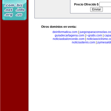
Precio Ofrecido $
Otros dominios en venta:
deinformatica.com
|
juegosparaconsolas.c
guiadecartagena.com
|
i-gratis.com
|
capa
noticiasbaloncesto.com
|
noticiasciclismo.
noticiastenis.com
|
pymesald