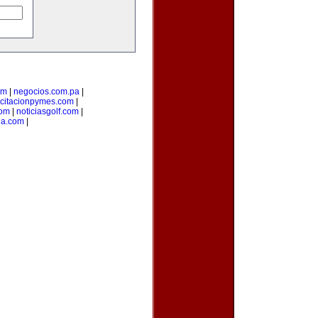
om
|
negocios.com.pa
|
citacionpymes.com
|
com
|
noticiasgolf.com
|
ia.com
|