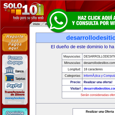
desarrollodesit
El dueño de este dominio lo ha
Mayusculas:
DESARROLLODESIT
Minusculas:
desarrollodesitios.co
Longitud:
18 caracteres
Categorias:
InformÃ¡tica y Comput
Precio:
Realizar una oferta!
Visitar!
desarrollodesitios.c
Serán consideradas ofer
Realizar una Oferta