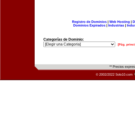
Registro de Dominios
|
Web Hosting
|
D
Dominios Expirados
|
Industrias
|
Indu
Categorías de Dominio:
[Pág. princi
** Precios expre
© 2002/2022 Solo10.com