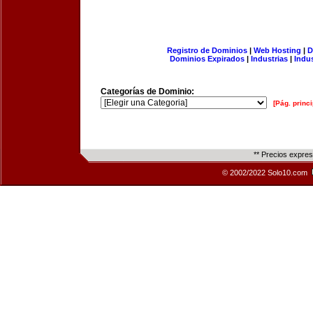
Registro de Dominios
|
Web Hosting
|
D
Dominios Expirados
|
Industrias
|
Indu
Categorías de Dominio:
[Pág. princi
** Precios expre
© 2002/2022 Solo10.com