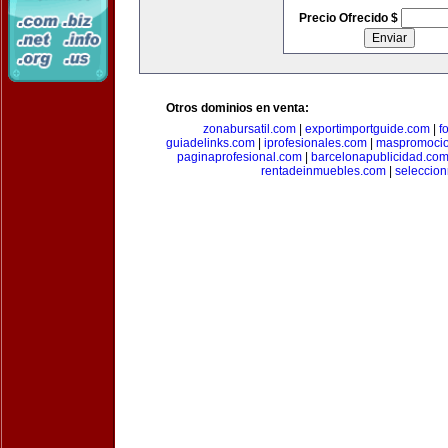
Precio Ofrecido $
Otros dominios en venta:
zonabursatil.com
|
exportimportguide.com
|
f
guiadelinks.com
|
iprofesionales.com
|
maspromoci
paginaprofesional.com
|
barcelonapublicidad.co
rentadeinmuebles.com
|
seleccio