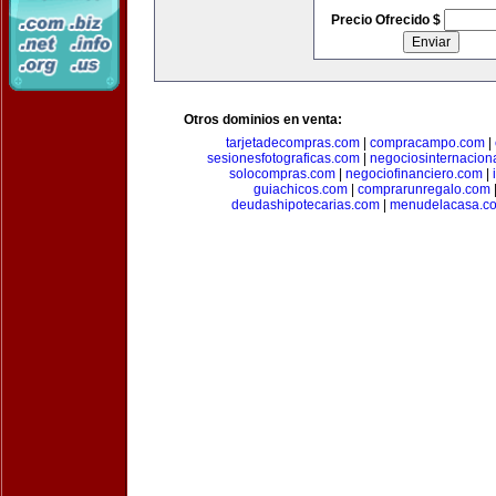
Precio Ofrecido $
Otros dominios en venta:
tarjetadecompras.com
|
compracampo.com
|
sesionesfotograficas.com
|
negociosinternacion
solocompras.com
|
negociofinanciero.com
|
guiachicos.com
|
comprarunregalo.com
deudashipotecarias.com
|
menudelacasa.c