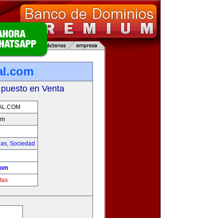
al.com
 puesto en Venta
AL.COM
om
ias
,
Sociedad
!
com
tas