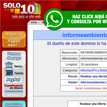
informeambient
El dueño de este dominio lo ha
Mayusculas:
INFORMEAMBIENT
Minusculas:
informeambiental.c
Longitud:
16 caracteres
Categorias:
InformaciÃ³n y Notic
Precio:
Realizar una oferta
Visitar!
informeambiental.
Serán consideradas ofer
Realizar una Oferta