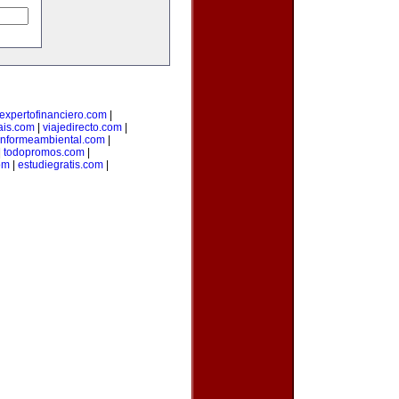
expertofinanciero.com
|
ais.com
|
viajedirecto.com
|
informeambiental.com
|
|
todopromos.com
|
om
|
estudiegratis.com
|