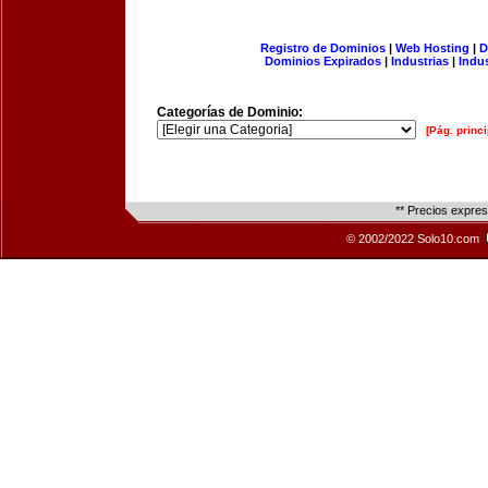
Registro de Dominios
|
Web Hosting
|
D
Dominios Expirados
|
Industrias
|
Indu
Categorías de Dominio:
[Pág. princi
** Precios expre
© 2002/2022 Solo10.com